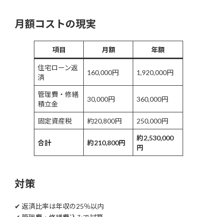
月額コストの現実
項目
月額
年額
住宅ローン返
160,000円
1,920,000円
済
管理費・修繕
30,000円
360,000円
積立金
固定資産税
約20,800円
250,000円
約2,530,000
合計
約210,800円
円
対策
✔ 返済比率は年収の25％以内