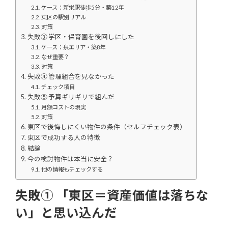
ケース：新栄駅徒歩5分・築12年
東区の駅別リアル
対策
失敗③ 学区・保育園を後回しにした
ケース：泉エリア・築8年
なぜ重要？
対策
失敗④ 管理組合を見なかった
チェック項目
失敗⑤ 予算ギリギリで組んだ
月額コストの現実
対策
東区で後悔しにくい物件の条件（セルフチェック表）
東区で成功する人の特徴
結論
今の検討物件は本当に安全？
他の情報もチェックする
失敗① 「東区＝資産価値は落ちな
い」と思い込んだ