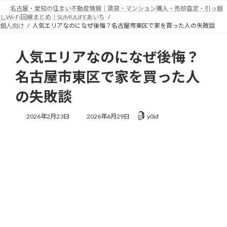
コ
ナ
名古屋・愛知の住まい不動産情報｜賃貸・マンション購入・売却査定・引っ越
ン
ビ
しWi-Fi回線まとめ｜SUMULIFEあいち
テ
ゲ
個人向け
人気エリアなのになぜ後悔？名古屋市東区で家を買った人の失敗談
ン
ー
ツ
シ
人気エリアなのになぜ後悔？
へ
ョ
ス
ン
名古屋市東区で家を買った人
キ
に
ッ
移
の失敗談
プ
動
最
2026年2月23日
2026年6月29日
y0id
終
更
新
日
時
: