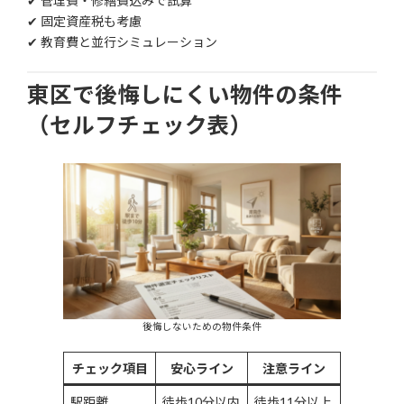
✔ 管理費・修繕費込みで試算
✔ 固定資産税も考慮
✔ 教育費と並行シミュレーション
東区で後悔しにくい物件の条件
（セルフチェック表）
後悔しないための物件条件
チェック項目
安心ライン
注意ライン
駅距離
徒歩10分以内
徒歩11分以上