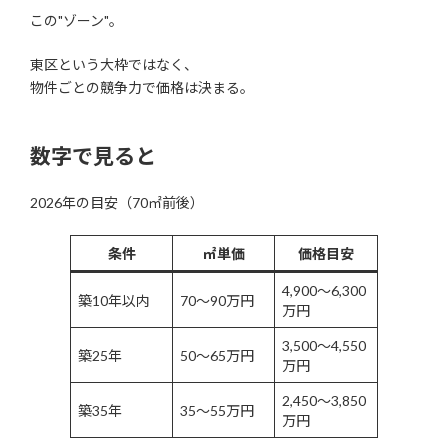
この"ゾーン"。
東区という大枠ではなく、
物件ごとの競争力で価格は決まる。
数字で見ると
2026年の目安（70㎡前後）
条件
㎡単価
価格目安
4,900〜6,300
築10年以内
70〜90万円
万円
3,500〜4,550
築25年
50〜65万円
万円
2,450〜3,850
築35年
35〜55万円
万円