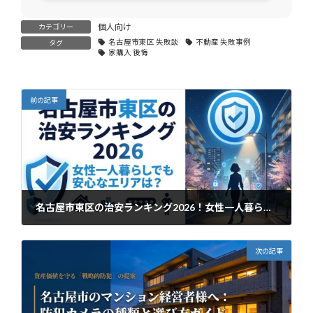
個人向け
カテゴリー
名古屋市東区 失敗談
不動産 失敗事例
タグ
家購入 後悔
前の記事
名古屋市東区の治安ランキング2026！女性一人暮らしでも安心なエリアは？
2026年2月23日
次の記事