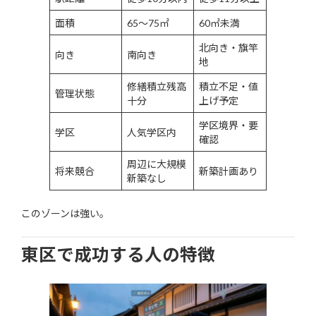
面積
65〜75㎡
60㎡未満
北向き・旗竿
向き
南向き
地
修繕積立残高
積立不足・値
管理状態
十分
上げ予定
学区境界・要
学区
人気学区内
確認
周辺に大規模
将来競合
新築計画あり
新築なし
このゾーンは強い。
東区で成功する人の特徴