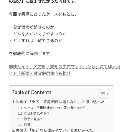
の自分」に読ませたかった内容です。
今回は実際にあったケースをもとに、
・なぜ後悔が起きるのか
・どんな人がハマりやすいのか
・どうすれば回避できるのか
を徹底的に解説します。
関連サイト 名古屋・愛知の中古マンション＆戸建て購入ガ
イド｜新築・賃貸併用住宅も相談
Table of Contents
失敗① 「東区＝資産価値は落ちない」と思い込んだ
ケース：千種駅徒歩11分・築25年・58㎡
なぜ起きたのか？
数字で見ると
対策
失敗② 「駅近なら住みやすい」と思い込んだ