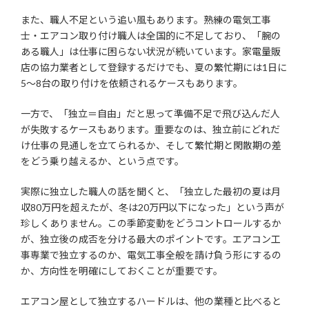
また、職人不足という追い風もあります。熟練の電気工事
士・エアコン取り付け職人は全国的に不足しており、「腕の
ある職人」は仕事に困らない状況が続いています。家電量販
店の協力業者として登録するだけでも、夏の繁忙期には1日に
5〜8台の取り付けを依頼されるケースもあります。
一方で、「独立＝自由」だと思って準備不足で飛び込んだ人
が失敗するケースもあります。重要なのは、独立前にどれだ
け仕事の見通しを立てられるか、そして繁忙期と閑散期の差
をどう乗り越えるか、という点です。
実際に独立した職人の話を聞くと、「独立した最初の夏は月
収80万円を超えたが、冬は20万円以下になった」という声が
珍しくありません。この季節変動をどうコントロールするか
が、独立後の成否を分ける最大のポイントです。エアコン工
事専業で独立するのか、電気工事全般を請け負う形にするの
か、方向性を明確にしておくことが重要です。
エアコン屋として独立するハードルは、他の業種と比べると