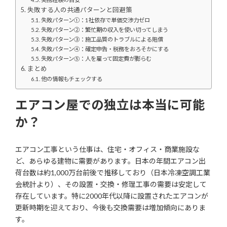
失敗する人の共通パターンと回避策
失敗パターン①：1社依存で単価交渉力ゼロ
失敗パターン②：繁忙期の収入を使い切ってしまう
失敗パターン③：施工品質のトラブルによる賠償
失敗パターン④：確定申告・税務をおろそかにする
失敗パターン⑤：人を雇って固定費が膨らむ
まとめ
他の情報もチェックする
エアコン屋での独立は本当に可能
か？
エアコン工事という仕事は、住宅・オフィス・商業施設な
ど、あらゆる建物に需要があります。日本の年間エアコン出
荷台数は約1,000万台前後で推移しており（日本冷凍空調工業
会統計より）、その設置・交換・修理工事の需要は安定して
存在しています。特に2000年代以降に設置されたエアコンが
更新時期を迎えており、今後も交換需要は増加傾向にありま
す。