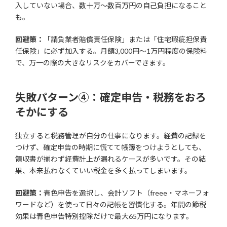
入していない場合、数十万〜数百万円の自己負担になること
も。
回避策：
「請負業者賠償責任保険」または「住宅瑕疵担保責
任保険」に必ず加入する。月額3,000円〜1万円程度の保険料
で、万一の際の大きなリスクをカバーできます。
失敗パターン④：確定申告・税務をおろ
そかにする
独立すると税務管理が自分の仕事になります。経費の記録を
つけず、確定申告の時期に慌てて帳簿をつけようとしても、
領収書が揃わず経費計上が漏れるケースが多いです。その結
果、本来払わなくていい税金を多く払ってしまいます。
回避策：
青色申告を選択し、会計ソフト（freee・マネーフォ
ワードなど）を使って日々の記帳を習慣化する。年間の節税
効果は青色申告特別控除だけで最大65万円になります。