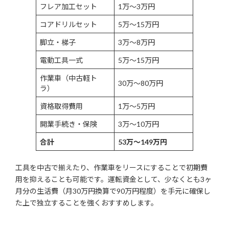
フレア加工セット
1万〜3万円
コアドリルセット
5万〜15万円
脚立・梯子
3万〜8万円
電動工具一式
5万〜15万円
作業車（中古軽ト
30万〜80万円
ラ）
資格取得費用
1万〜5万円
開業手続き・保険
3万〜10万円
合計
53万〜149万円
工具を中古で揃えたり、作業車をリースにすることで初期費
用を抑えることも可能です。運転資金として、少なくとも3ヶ
月分の生活費（月30万円換算で90万円程度）を手元に確保し
た上で独立することを強くおすすめします。