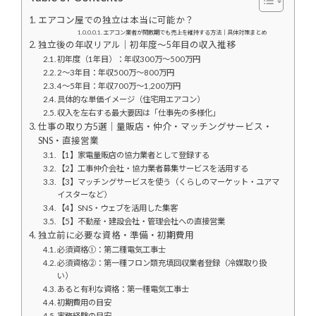
エアコン屋での独立は本当に可能か？
エアコン業者が閑散期でも売上を維持する方法｜具体対策まとめ
独立後の年収リアル｜初年度〜5年目の収入推移
初年度（1年目）：年収300万〜500万円
2〜3年目：年収500万〜800万円
4〜5年目：年収700万〜1,200万円
具体的な単価イメージ（住宅用エアコン）
収入を左右する最大要因は「仕事先の多様化」
仕事の取り方5選｜量販店・仲介・マッチングサービス・
SNS・直接営業
【1】家電量販店の協力業者として登録する
【2】工事仲介会社・協力業者募集サービスを活用する
【3】マッチングサービスを使う（くらしのマーケット・ユアマ
イスターなど）
【4】SNS・ウェブを活用した集客
【5】不動産・建設会社・管理会社への直接営業
独立前に必要な資格・準備・初期費用
必須資格①：第二種電気工事士
必須資格②：第一種フロン類充填回収業者登録（冷媒取り扱
い）
あると有利な資格：第一種電気工事士
初期費用の目安
実務経験の目安