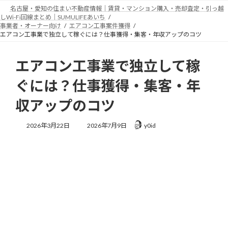
コ
ナ
名古屋・愛知の住まい不動産情報｜賃貸・マンション購入・売却査定・引っ越
ン
ビ
しWi-Fi回線まとめ｜SUMULIFEあいち
テ
ゲ
事業者・オーナー向け
エアコン工事案件獲得
エアコン工事業で独立して稼ぐには？仕事獲得・集客・年収アップのコツ
ン
ー
ツ
シ
へ
ョ
エアコン工事業で独立して稼
ス
ン
キ
に
ぐには？仕事獲得・集客・年
ッ
移
プ
動
収アップのコツ
最
2026年3月22日
2026年7月9日
y0id
終
更
新
日
時
: