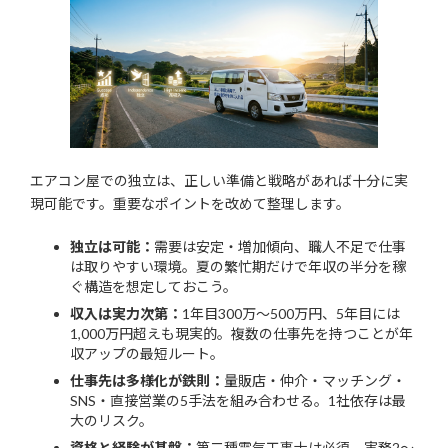
エアコン屋での独立は、正しい準備と戦略があれば十分に実
現可能です。重要なポイントを改めて整理します。
独立は可能：
需要は安定・増加傾向、職人不足で仕事
は取りやすい環境。夏の繁忙期だけで年収の半分を稼
ぐ構造を想定しておこう。
収入は実力次第：
1年目300万〜500万円、5年目には
1,000万円超えも現実的。複数の仕事先を持つことが年
収アップの最短ルート。
仕事先は多様化が鉄則：
量販店・仲介・マッチング・
SNS・直接営業の5手法を組み合わせる。1社依存は最
大のリスク。
資格と経験が基盤：
第二種電気工事士は必須、実務2〜