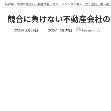
コ
ナ
名古屋・愛知の住まい不動産情報｜賃貸・マンション購入・売却査定・引っ越しWi-
ン
ビ
テ
ゲ
競合に負けない不動産会社の
ン
ー
ツ
シ
最
2026年2月26日
2026年6月30日
kyazumin38
へ
ョ
終
ス
ン
更
新
キ
に
日
ッ
移
時
プ
動
: