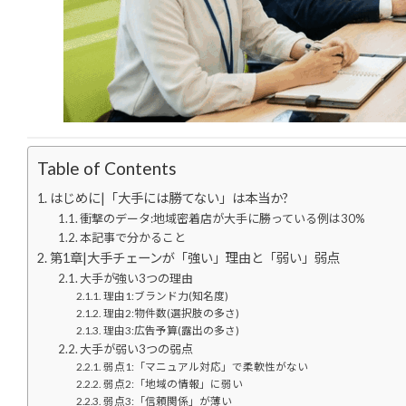
Table of Contents
はじめに|「大手には勝てない」は本当か?
衝撃のデータ:地域密着店が大手に勝っている例は30%
本記事で分かること
第1章|大手チェーンが「強い」理由と「弱い」弱点
大手が強い3つの理由
理由1:ブランド力(知名度)
理由2:物件数(選択肢の多さ)
理由3:広告予算(露出の多さ)
大手が弱い3つの弱点
弱点1:「マニュアル対応」で柔軟性がない
弱点2:「地域の情報」に弱い
弱点3:「信頼関係」が薄い