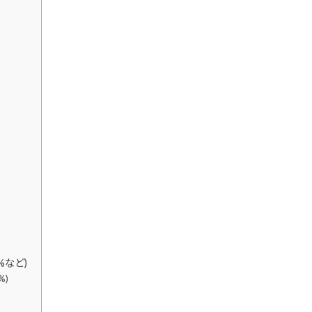
%など)
%)
)