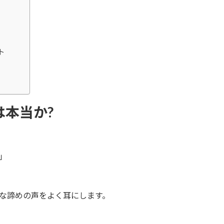
ト
は本当か?
」
な諦めの声をよく耳にします。