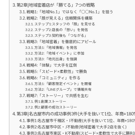
第2章|地域密着店が「勝てる」7つの戦略
戦略1:「地域No.1」ではなく「○○No.1」を狙う
戦略2:「顔が見える」信頼関係を構築
ステップ1:スタッフの「顔」を見せる
ステップ2:店長の「想い」を発信
ステップ3:契約後も「つながる」
戦略3:「地域密着」を徹底的にアピール
方法1:「地域情報」を発信
方法2:「地域イベント」に参加
方法3:「地元出身」を強調
戦略4:「体験」で大手を圧倒
戦略5:「スピード×柔軟性」で勝負
戦略6:「コミュニティ」を作る
方法1:「顧客限定イベント」を開催
方法2:「LINEグループ」で情報共有
戦略7:「ストーリー」で共感を生む
例1:創業ストーリー
例2:顧客の成功ストーリー
第3章|名古屋市内の成功事例3件(大手を抜いて1位、年商+180
事例1:名古屋市千種区・I不動産(大手を抜いて1位、年商+180
事例2:名古屋市中区・J不動産(地域密着で大手2店を抜く)
事例3:名古屋市東区・K不動産(スピード×柔軟性で大手に勝利