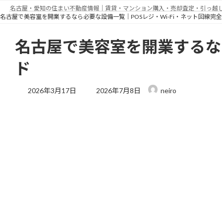
コ
ナ
名古屋・愛知の住まい不動産情報｜賃貸・マンション購入・売却査定・引っ越しWi-
ン
ビ
名古屋で美容室を開業するなら必要な設備一覧｜POSレジ・Wi-Fi・ネット回線完
テ
ゲ
ン
ー
名古屋で美容室を開業するなら
ツ
シ
ド
へ
ョ
ス
ン
最
キ
に
2026年3月17日
2026年7月8日
neiro
終
ッ
移
更
プ
動
新
日
時
: