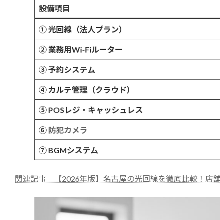
設備項目
① 光回線（法人プラン）
② 業務用Wi-Fiルーター
③ 予約システム
④ カルテ管理（クラウド）
⑤ POSレジ・キャッシュレス
⑥
防犯カメラ
⑦ BGMシステム
関連記事 【2026年版】名古屋の光回線を徹底比較！店