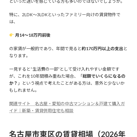
といった迷いを感じている方も多いのではないでしょうか。
特に、2LDK〜3LDKといったファミリー向けの賃貸物件で
は、
月14〜18万円前後
の家賃が一般的であり、年間で見ると
約170万円以上の支出
と
なります。
一見すると“生活費の一部”として受け入れやすい金額です
が、これを10年間積み重ねた場合、「
総額でいくらになるの
か？
」という視点で考えたことがある方は、意外と少ないか
もしれません。
関連サイト 名古屋・愛知の中古マンション＆戸建て購入ガ
イド｜新築・賃貸併用住宅も相談
名古屋市東区の賃貸相場（2026年