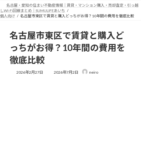
コ
ナ
名古屋・愛知の住まい不動産情報｜賃貸・マンション購入・売却査定・引っ越
ン
ビ
しWi-Fi回線まとめ｜SUMULIFEあいち
テ
ゲ
個人向け
名古屋市東区で賃貸と購入どっちがお得？10年間の費用を徹底比較
ン
ー
ツ
シ
名古屋市東区で賃貸と購入ど
へ
ョ
ス
ン
っちがお得？10年間の費用を
キ
に
ッ
移
徹底比較
プ
動
最
2026年2月27日
2026年7月2日
neiro
終
更
新
日
時
: