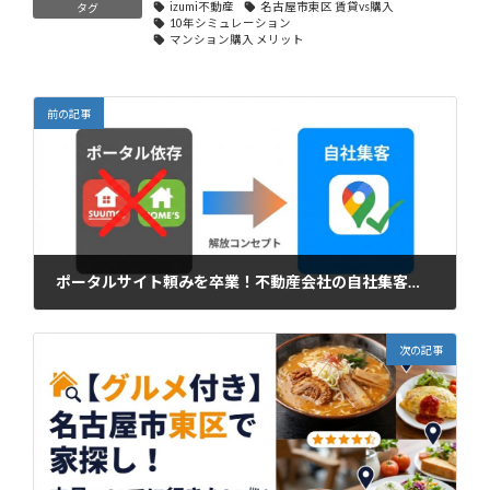
izumi不動産
名古屋市東区 賃貸vs購入
タグ
10年シミュレーション
マンション購入 メリット
前の記事
ポータルサイト頼みを卒業！不動産会社の自社集客を増やす方法【愛知・名古屋】
2026年2月27日
次の記事