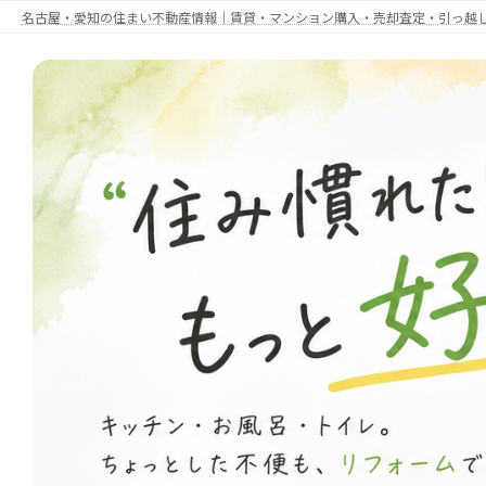
コ
ナ
名古屋・愛知の住まい不動産情報｜賃貸・マンション購入・売却査定・引っ越しWi-
ン
ビ
テ
ゲ
ン
ー
ツ
シ
へ
ョ
ス
ン
キ
に
ッ
移
プ
動