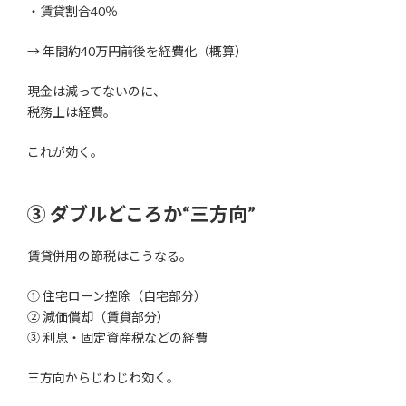
・賃貸割合40％
→ 年間約40万円前後を経費化（概算）
現金は減ってないのに、
税務上は経費。
これが効く。
③ ダブルどころか“三方向”
賃貸併用の節税はこうなる。
① 住宅ローン控除（自宅部分）
② 減価償却（賃貸部分）
③ 利息・固定資産税などの経費
三方向からじわじわ効く。