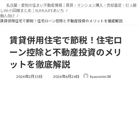
コ
ナ
名古屋・愛知の住まい不動産情報｜賃貸・マンション購入・売却査定・引っ越
ン
ビ
しWi-Fi回線まとめ｜SUMULIFEあいち
テ
ゲ
個人向け
賃貸併用住宅で節税！住宅ローン控除と不動産投資のメリットを徹底解説
ン
ー
ツ
シ
へ
ョ
賃貸併用住宅で節税！住宅ロ
ス
ン
キ
に
ーン控除と不動産投資のメリ
ッ
移
プ
動
ットを徹底解説
最
2026年2月15日
2026年6月24日
kyazumin38
終
更
新
日
時
: