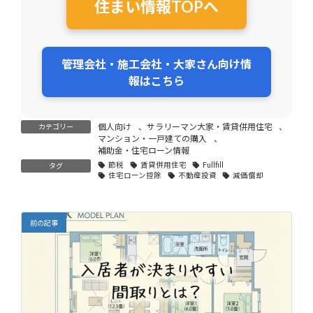
住まい情報TOPへ
管理会社・施工会社・大家さん向け情
報はこちら
個人向け
、
サラリーマン大家・賃貸併用住宅
、
カテゴリー
マンション・一戸建ての購入
、
補助金・住宅ローン情報
節税
賃貸併用住宅
Fullfill
タグ
住宅ローン控除
不動産投資
減価償却
前の記事