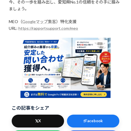
今、その一歩を踏み出し、愛知県No.1の信頼をその手に掴み
ましょう。
MEO（
Googleマップ集客
）特化支援
URL:
https://rapportsupport.com/meo
この記事をシェア
𝕏
f
X
Facebook