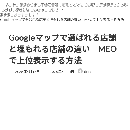
コ
ナ
名古屋・愛知の住まい不動産情報｜賃貸・マンション購入・売却査定・引っ越
ン
ビ
しWi-Fi回線まとめ｜SUMULIFEあいち
テ
ゲ
事業者・オーナー向け
Googleマップで選ばれる店舗と埋もれる店舗の違い｜MEOで上位表示する方法
ン
ー
ツ
シ
へ
ョ
Googleマップで選ばれる店舗
ス
ン
キ
に
と埋もれる店舗の違い｜MEO
ッ
移
プ
動
で上位表示する方法
最
2026年4月12日
2026年7月15日
dera
終
更
新
日
時
: