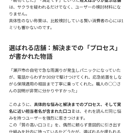
「親切でした」「満足です」といった
短文ばかりが並ぶ店舗
は、サクラを疑われるだけでなく、ユーザーの検討材料にな
りません。
具体性のない称賛は、比較検討している賢い消費者の心には1
ミリも響かないのです。
選ばれる店舗：解決までの「プロセス」
が書かれた物語
「瀬戸市の自宅で急な雨漏りが発生しパニックになっていた
が、電話からわずか30分で駆けつけてくれ、応急処置をしな
がら保険適用の相談まで丁寧に乗ってくれた。職人の◯◯さ
んの説明が非常に分かりやすかった」
このように、
具体的な悩みと解決までのプロセス、そして実
名に近い担当者名が含まれた口コミ
は、それを読んだ同じ悩
みを持つユーザーを強烈に惹きつけます。
この「質の高い口コミ」を、偶然に頼らず意図的に引き出す
仕組みを社内に持っているかどうかが、選ばれるか埋もれる