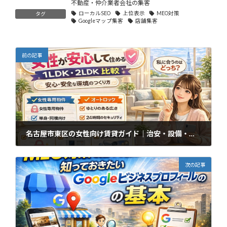
不動産・仲介業者会社の集客
ローカルSEO
上位表示
MEO対策
タグ
Googleマップ集客
店舗集客
前の記事
名古屋市東区の女性向け賃貸ガイド｜治安・設備・住みやすさを比較
2026年4月12日
次の記事