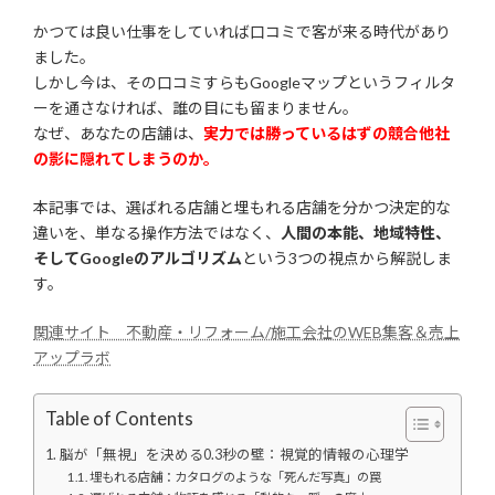
かつては良い仕事をしていれば口コミで客が来る時代があり
ました。
しかし今は、その口コミすらもGoogleマップというフィルタ
ーを通さなければ、誰の目にも留まりません。
なぜ、あなたの店舗は、
実力では勝っているはずの競合他社
の影に隠れてしまうのか。
本記事では、選ばれる店舗と埋もれる店舗を分かつ決定的な
違いを、単なる操作方法ではなく、
人間の本能、地域特性、
そしてGoogleのアルゴリズム
という3つの視点から解説しま
す。
関連サイト 不動産・リフォーム/施工会社のWEB集客＆売上
アップラボ
Table of Contents
脳が「無視」を決める0.3秒の壁：視覚的情報の心理学
埋もれる店舗：カタログのような「死んだ写真」の罠