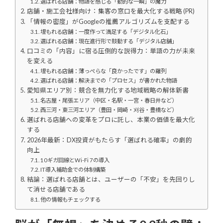
選ばれる店舗：物語を感じる「動的な一瞬」の魔力
店舗・施工会社様向け：集客の窓口を最大化する戦略 (PR)
「情報の密度」がGoogleの推薦アルゴリズムを支配する
埋もれる店舗：一度作って満足する「デジタル化石」
選ばれる店舗：現在進行形で鼓動する「デジタル店舗」
口コミの「内容」に宿る圧倒的な説得力：単語の力が未来
を変える
埋もれる店舗：薄っぺらな「良かったです」の羅列
選ばれる店舗：解決までの「プロセス」が書かれた物語
愛知県エリア別：競合を無力化する地域戦略の解体新書
名古屋・尾張エリア（中区・名駅・一宮・春日井など）
西三河・東三河エリア（豊田・岡崎・刈谷・豊橋など）
選ばれる店舗への変革をプロに託し、本業の価値を最大化
する
2026年最新：DX投資がもたらす「選ばれる確率」の劇的
向上
10ギガ回線とWi-Fi 7の導入
IT導入補助金での体制構築
結論：選ばれる店舗とは、ユーザーの「不安」を先回りし
て消せる店舗である
他の情報もチェックする