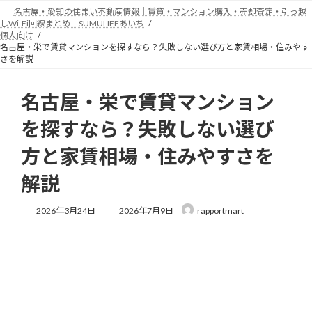
コ
ナ
名古屋・愛知の住まい不動産情報｜賃貸・マンション購入・売却査定・引っ越
ン
ビ
しWi-Fi回線まとめ｜SUMULIFEあいち
テ
ゲ
個人向け
名古屋・栄で賃貸マンションを探すなら？失敗しない選び方と家賃相場・住みやす
ン
ー
さを解説
ツ
シ
へ
ョ
ス
ン
名古屋・栄で賃貸マンション
キ
に
ッ
移
を探すなら？失敗しない選び
プ
動
方と家賃相場・住みやすさを
解説
最
2026年3月24日
2026年7月9日
rapportmart
終
更
新
日
時
: