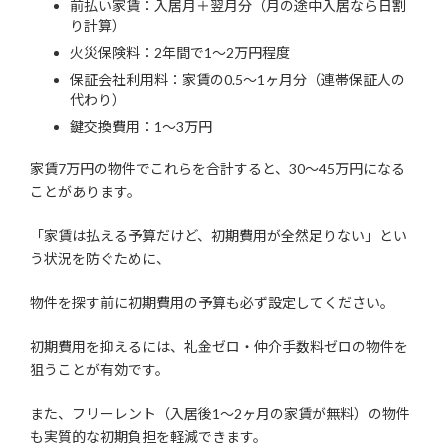
前払い家賃：入居月＋翌月分（月の途中入居なら日割
り計算）
火災保険料：2年間で1〜2万円程度
保証会社利用料：家賃の0.5〜1ヶ月分（連帯保証人の
代わり）
鍵交換費用：1〜3万円
家賃7万円の物件でこれらを合計すると、30〜45万円になる
ことがあります。
「家賃は払える予算だけど、初期費用が全然足りない」とい
う状況を防ぐために、
物件を探す前に初期費用の予算も必ず設定してください。
初期費用を抑えるには、礼金ゼロ・仲介手数料ゼロの物件を
狙うことが有効です。
また、フリーレント（入居後1〜2ヶ月の家賃が無料）の物件
も実質的な初期負担を軽減できます。