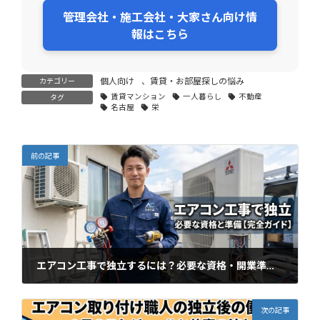
管理会社・施工会社・大家さん向け情
報はこちら
個人向け
、
賃貸・お部屋探しの悩み
カテゴリー
賃貸マンション
一人暮らし
不動産
タグ
名古屋
栄
前の記事
エアコン工事で独立するには？必要な資格・開業準備・仕事の取り方を徹底解説
2026年3月24日
次の記事