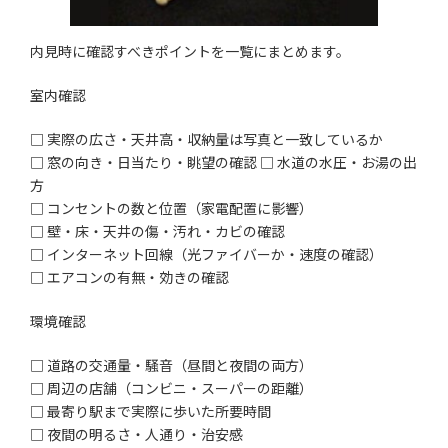
内見時に確認すべきポイントを一覧にまとめます。
室内確認
□ 実際の広さ・天井高・収納量は写真と一致しているか
□ 窓の向き・日当たり・眺望の確認 □ 水道の水圧・お湯の出
方
□ コンセントの数と位置（家電配置に影響）
□ 壁・床・天井の傷・汚れ・カビの確認
□ インターネット回線（光ファイバーか・速度の確認）
□ エアコンの有無・効きの確認
環境確認
□ 道路の交通量・騒音（昼間と夜間の両方）
□ 周辺の店舗（コンビニ・スーパーの距離）
□ 最寄り駅まで実際に歩いた所要時間
□ 夜間の明るさ・人通り・治安感