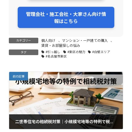
管理会社・施工会社・大家さん向け情
報はこちら
個人向け
、
マンション・一戸建ての購入
、
カテゴリー
賃貸・お部屋探しの悩み
#引っ越し
#東区の魅力
#白壁エリア
タグ
#名古屋市東区
前の記事
二世帯住宅の相続税対策｜小規模宅地等の特例で税負担を減らす方法
2026年2月18日