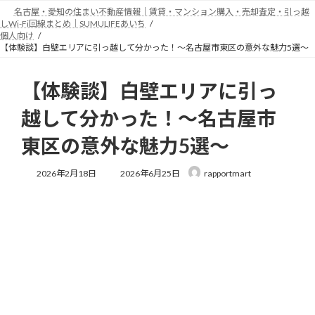
コ
ナ
名古屋・愛知の住まい不動産情報｜賃貸・マンション購入・売却査定・引っ越
ン
ビ
しWi-Fi回線まとめ｜SUMULIFEあいち
テ
ゲ
個人向け
【体験談】白壁エリアに引っ越して分かった！～名古屋市東区の意外な魅力5選～
ン
ー
ツ
シ
へ
ョ
【体験談】白壁エリアに引っ
ス
ン
キ
に
越して分かった！～名古屋市
ッ
移
プ
動
東区の意外な魅力5選～
最
2026年2月18日
2026年6月25日
rapportmart
終
更
新
日
時
: