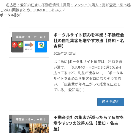
コ
ナ
名古屋・愛知の住まい不動産情報｜賃貸・マンション購入・売却査定・引っ越
ン
ビ
しWi-Fi回線まとめ｜SUMULIFEあいち
テ
ゲ
ポータル脱却
ン
ー
ツ
シ
へ
ョ
ポータルサイト頼みを卒業！不動産会
事業者・オーナー向け
ス
ン
社の自社集客を増やす方法【愛知・名
キ
に
古屋】
ッ
移
2026年2月27日
プ
動
はじめに|ポータルサイト依存は「利益を食
い潰す」 「SUUMO・HOME'Sに月30万円
払ってるけど、利益が出ない…」「ポータル
サイトを止めたら集客ゼロになりそうで怖
い」「広告費が年々上がって経営を圧迫し
ている」 愛知県 […]
続きを読む
不動産会社の集客が減ったら？反響を
事業者・オーナー向け
増やす5つの改善方法【愛知・名古
屋】