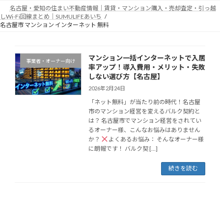
コ
ナ
名古屋・愛知の住まい不動産情報｜賃貸・マンション購入・売却査定・引っ越
ン
ビ
しWi-Fi回線まとめ｜SUMULIFEあいち
テ
ゲ
名古屋市 マンション インターネット 無料
ン
ー
ツ
シ
へ
ョ
マンション一括インターネットで入居
事業者・オーナー向け
ス
ン
率アップ！導入費用・メリット・失敗
キ
に
しない選び方【名古屋】
ッ
移
2026年2月24日
プ
動
「ネット無料」が当たり前の時代！名古屋
市のマンション経営を変えるバルク契約と
は？ 名古屋市でマンション経営をされてい
るオーナー様、こんなお悩みはありません
か？
よくあるお悩み： そんなオーナー様
に朗報です！ バルク契 […]
続きを読む