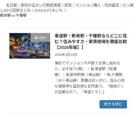
コ
ナ
名古屋・愛知の住まい不動産情報｜賃貸・マンション購入・売却査定・引っ越
ン
ビ
しWi-Fi回線まとめ｜SUMULIFEあいち
テ
ゲ
新栄駅 vs 千種駅
ン
ー
ツ
シ
へ
ョ
車道駅・新栄駅・千種駅ならどこに住
個人向け
ス
ン
む？住みやすさ・家賃相場を徹底比較
キ
に
【2026年版】】
ッ
移
2026年2月22日
プ
動
東区でマンションや戸建てを探し始める
と、必ず迷う3駅。 ・
車道駅（桜通
線）・
新栄町駅（東山線）・
千種駅
（JR＋東山線） 距離は近いのに、住み心地
も価格帯も空気感も全然違う。 「結局どこ
が正解なの？」「車道と千 […]
続きを読む