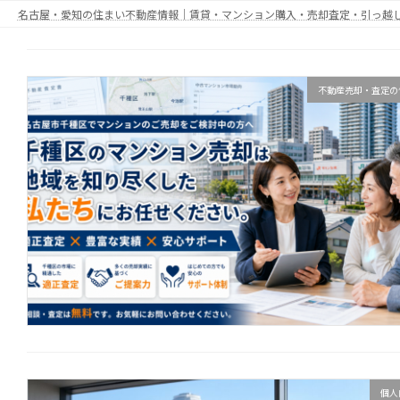
コ
ナ
名古屋・愛知の住まい不動産情報｜賃貸・マンション購入・売却査定・引っ越しWi-
ン
ビ
テ
ゲ
ン
ー
不動産売却・査定の
ツ
シ
へ
ョ
ス
ン
キ
に
ッ
移
プ
動
個人