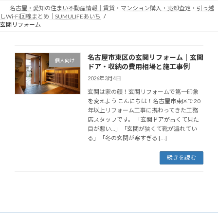
コ
ナ
名古屋・愛知の住まい不動産情報｜賃貸・マンション購入・売却査定・引っ越
ン
ビ
しWi-Fi回線まとめ｜SUMULIFEあいち
テ
ゲ
玄関リフォーム
ン
ー
ツ
シ
へ
ョ
名古屋市東区の玄関リフォーム｜玄関
個人向け
ス
ン
ドア・収納の費用相場と施工事例
キ
に
2026年3月4日
ッ
移
玄関は家の顔！玄関リフォームで第一印象
プ
動
を変えよう こんにちは！名古屋市東区で20
年以上リフォーム工事に携わってきた工務
店スタッフです。 「玄関ドアが古くて見た
目が悪い…」「玄関が狭くて靴が溢れてい
る」「冬の玄関が寒すぎる […]
続きを読む