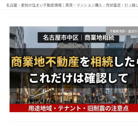
コ
ナ
名古屋・愛知の住まい不動産情報｜賃貸・マンション購入・売却査定・引っ越しWi-
ン
ビ
テ
ゲ
ン
ー
不動産売却・査定の
ツ
シ
へ
ョ
ス
ン
キ
に
ッ
移
プ
動