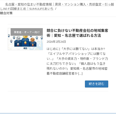
コ
ナ
名古屋・愛知の住まい不動産情報｜賃貸・マンション購入・売却査定・引っ越
ン
ビ
しWi-Fi回線まとめ｜SUMULIFEあいち
テ
ゲ
競合対策
ン
ー
ツ
シ
へ
ョ
競合に負けない不動産会社の地域集客
事業者・オーナー向け
ス
ン
術｜愛知・名古屋で選ばれる方法
キ
に
2026年2月26日
ッ
移
はじめに|「大手には勝てない」は本当か?
プ
動
「エイブルやアパマンショップには勝てな
い…」「大手の資本力・物件数・ブランド力
に太刀打ちできない」「個人店はもう生き
残れないのか?」 愛知県・名古屋市の地域密
着不動産店舗経営者か […]
続きを読む