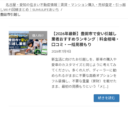
コ
ナ
名古屋・愛知の住まい不動産情報｜賃貸・マンション購入・売却査定・引っ越
ン
ビ
しWi-Fi回線まとめ｜SUMULIFEあいち
テ
ゲ
豊田市引越し
ン
ー
ツ
シ
へ
ョ
【2026年最新】豊田市で安い引越し
個人向け
ス
ン
業者おすすめランキング｜料金相場・
キ
に
口コミ・一括見積もり
ッ
移
2026年7月9日
プ
動
新生活に向けたお引越しを、新車の購入や
愛車のカスタマイズと同じように考えてみ
てください。多くの人が、ディーラーに勧
められるがままに不要な高級オプションを
フル装備し、不要な重量（家財）を載せた
まま、最初の見積もりという「メ […]
続きを読む