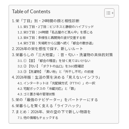
Table of Contents
栄「丁目」別・24時間の顔と相性診断
栄1丁目・2丁目：ビジネスと静寂のハイブリッド
栄3丁目：24時間「名古屋のど真ん中」を感じる
栄4丁目：多様性と再開発の波が交差する街
栄5丁目：矢場町から公園へ続く「都会の散歩道」
2026年の栄を感性で探す、新しいルート
栄暮らしの「三大地雷」：音・匂い・洗濯物の具体的対策
① 【音】「都会の騒音」を甘く見てはいけない
② 【匂い】「ダクトの出口」を360度確認
③ 【洗濯物】「黒い粉」と「外干し不可」の前提
2026年版：生活の質を決める「見えないインフラ」
インターネットは「光配線方式（FTTH）」の一択
宅配ボックスの「冷蔵対応」と「数」
ゴミ置き場の管理状態
栄の「最強のナビゲーター」をパートナーにする
栄暮らしを賢く支える「ライフハック」
まとめ：2026年、栄の空の下で新しい物語を
他の情報もチェックする