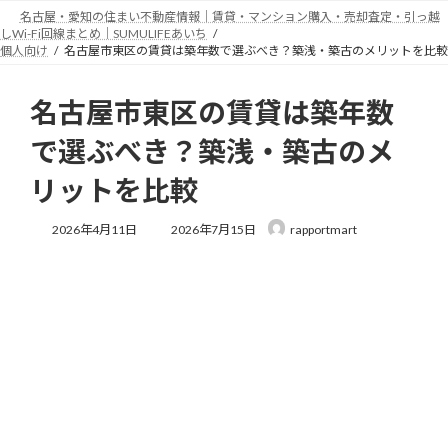
コ
ナ
名古屋・愛知の住まい不動産情報｜賃貸・マンション購入・売却査定・引っ越
ン
ビ
しWi-Fi回線まとめ｜SUMULIFEあいち
テ
ゲ
個人向け
名古屋市東区の賃貸は築年数で選ぶべき？築浅・築古のメリットを比較
ン
ー
ツ
シ
名古屋市東区の賃貸は築年数
へ
ョ
ス
ン
で選ぶべき？築浅・築古のメ
キ
に
ッ
移
リットを比較
プ
動
最
2026年4月11日
2026年7月15日
rapportmart
終
更
新
日
時
: