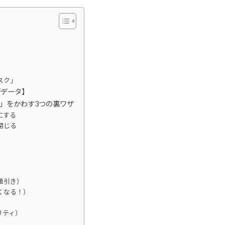
スク」
新データ】
」をかわす3つの裏ワザ
にする
閉じる
値引き）
くなる！）
リティ）