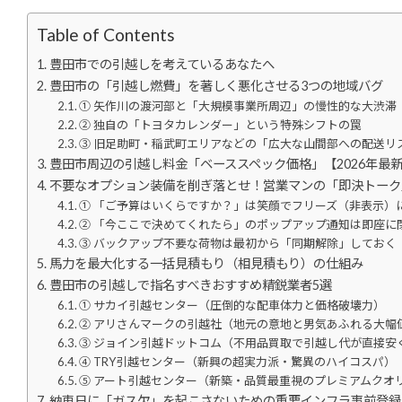
Table of Contents
豊田市での引越しを考えているあなたへ
豊田市の「引越し燃費」を著しく悪化させる3つの地域バグ
① 矢作川の渡河部と「大規模事業所周辺」の慢性的な大渋滞
② 独自の「トヨタカレンダー」という特殊シフトの罠
③ 旧足助町・稲武町エリアなどの「広大な山間部への配送リ
豊田市周辺の引越し料金「ベーススペック価格」【2026年最
不要なオプション装備を削ぎ落とせ！営業マンの「即決トーク
① 「ご予算はいくらですか？」は笑顔でフリーズ（非表示）
② 「今ここで決めてくれたら」のポップアップ通知は即座に
③ バックアップ不要な荷物は最初から「同期解除」しておく
馬力を最大化する一括見積もり（相見積もり）の仕組み
豊田市の引越しで指名すべきおすすめ精鋭業者5選
① サカイ引越センター（圧倒的な配車体力と価格破壊力）
② アリさんマークの引越社（地元の意地と男気あふれる大幅
③ ジョイン引越ドットコム（不用品買取で引越し代が直接安
④ TRY引越センター（新興の超実力派・驚異のハイコスパ）
⑤ アート引越センター（新築・品質最重視のプレミアムクオ
納車日に「ガス欠」を起こさないための重要インフラ事前登録