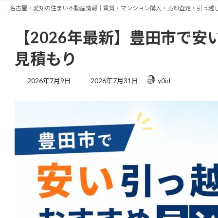
コ
ナ
名古屋・愛知の住まい不動産情報｜賃貸・マンション購入・売却査定・引っ越しWi-
ン
ビ
テ
ゲ
【2026年最新】豊田市で
ン
ー
ツ
シ
見積もり
へ
ョ
ス
ン
最
2026年7月9日
2026年7月31日
y0id
キ
に
終
更
ッ
移
新
プ
動
日
時
: