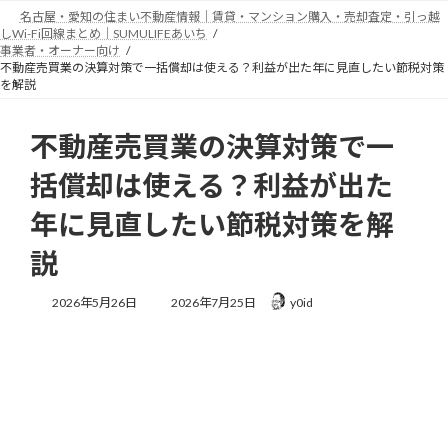
コ
ナ
名古屋・愛知の住まい不動産情報｜賃貸・マンション購入・売却査定・引っ越
ン
ビ
しWi-Fi回線まとめ｜SUMULIFEあいち
テ
ゲ
事業者・オーナー向け
不動産売買業の決算対策で一括償却は使える？利益が出た年に見直したい節税対策
ン
ー
を解説
ツ
シ
へ
ョ
ス
ン
不動産売買業の決算対策で一
キ
に
ッ
移
括償却は使える？利益が出た
プ
動
年に見直したい節税対策を解
説
最
2026年5月26日
2026年7月25日
y0id
終
更
新
日
時
: