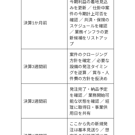
今期利益の着地見込
みを更新 ／ 仕掛中案
件の今期計上可否を
確認 ／ 共済・保険の
決算1か月前
スケジュールを確認
／ 業務インフラの更
新候補をリストアッ
プ
案件のクロージング
方針を確定 ／ 必要な
決算3週間前
設備の発注タイミン
グを逆算 ／ 賞与・人
件費の方針を仮決め
発注完了・納品予定
を確認 ／ 業務開始可
決算2週間前
能な状態を確認 ／ 経
理に取得日・事業供
用日を共有
ここから先の新規発
注は基本見送り ／ 想