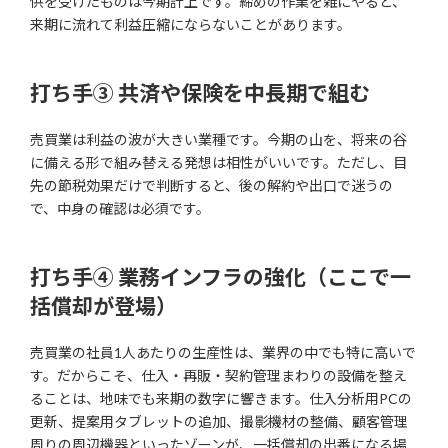
供を受けたものは今期計上です。締めの作業を雑にやると、
来期に流れて利益圧縮にならないことがあります。
打ち手③ 共済や保険を中長期で組む
売買業は利益の波が大きい業種です。今期の山を、将来の谷
に備える形で組み替える発想は相性がいいです。ただし、目
先の節税効果だけで判断すると、後の解約や出口で迷うの
で、中身の確認は必須です。
打ち手④ 業務インフラの強化（ここで一
括償却が登場）
売買業の社員1人あたりの生産性は、業界の中でも特に高いで
す。だからこそ、仕入・再販・契約管理まわりの設備を整え
ることは、地味でも来期の数字に響きます。仕入分析用PCの
更新、提案用タブレットの追加、撮影機材の整備、顧客管理
周りの周辺機器といったゾーンが、一括償却の出番になる場