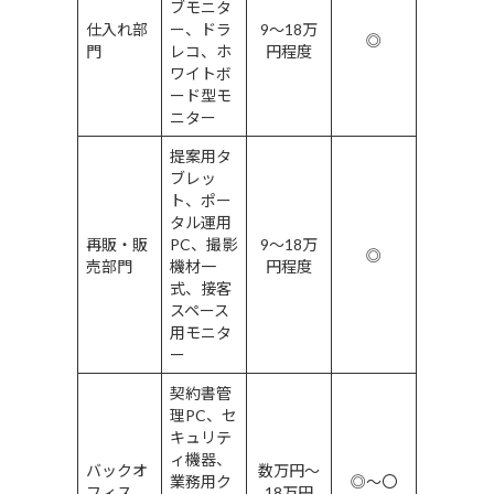
ブモニタ
仕入れ部
ー、ドラ
9〜18万
◎
門
レコ、ホ
円程度
ワイトボ
ード型モ
ニター
提案用タ
ブレッ
ト、ポー
タル運用
再販・販
PC、撮影
9〜18万
◎
売部門
機材一
円程度
式、接客
スペース
用モニタ
ー
契約書管
理PC、セ
キュリテ
ィ機器、
バックオ
数万円〜
業務用ク
◎〜〇
フィス
18万円