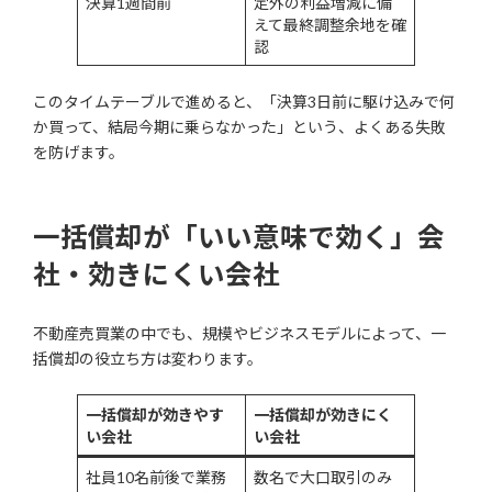
決算1週間前
定外の利益増減に備
えて最終調整余地を確
認
このタイムテーブルで進めると、「決算3日前に駆け込みで何
か買って、結局今期に乗らなかった」という、よくある失敗
を防げます。
一括償却が「いい意味で効く」会
社・効きにくい会社
不動産売買業の中でも、規模やビジネスモデルによって、一
括償却の役立ち方は変わります。
一括償却が効きやす
一括償却が効きにく
い会社
い会社
社員10名前後で業務
数名で大口取引のみ