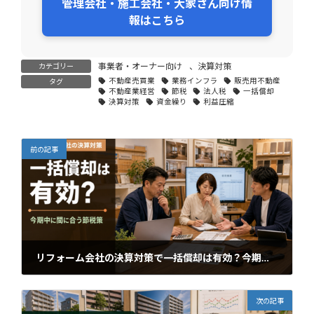
管理会社・施工会社・大家さん向け情
報はこちら
事業者・オーナー向け
、
決算対策
カテゴリー
不動産売買業
業務インフラ
販売用不動産
タグ
不動産業経営
節税
法人税
一括償却
決算対策
資金繰り
利益圧縮
前の記事
リフォーム会社の決算対策で一括償却は有効？今期中に間に合う節税策を整理
2026年5月26日
次の記事