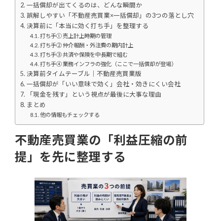
一括償却が出てくるのは、どんな瞬間か
誤解しやすい「不動産売買業×一括償却」の3つの落とし穴
決算前に「本当に効く打ち手」を整理する
打ち手① 売上計上時期の管理
打ち手② 仲介報酬・外注費の期内計上
打ち手③ 共済や保険を中長期で組む
打ち手④ 業務インフラの強化（ここで一括償却が登場）
決算前タイムテーブル｜不動産売買業版
一括償却が「いい意味で効く」会社・効きにくい会社
「現金を残す」という視点が最後に大事な理由
まとめ
他の情報もチェックする
不動産売買業の「利益圧縮の前
提」を先に整理する