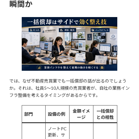
瞬間か
では、なぜ不動産売買業でも一括償却の話が出るのでしょう
か。それは、社員5〜10人規模の売買業者が、自社の業務イン
フラ整備を考えるタイミングがあるからです。
金額イメ
一括償却
部門
設備の例
ージ
との相性
ノートPC
更新、サ