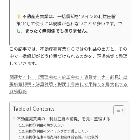
不動産売買業は、一括償却を"メインの利益圧縮
策"として使うには規模が合わないことが多いです。で
も、
まったく無関係でもありません。
この記事では、不動産売買業ならではの利益の出方と、その
中で一括償却がどう位置づけられるのかを、現場感覚で整理
していきます。
関連サイト 【管理会社・施工会社・賃貸オーナー必見】出
張旅費規程・決算対策・税理士見直しで手残りを最大化する
財務戦略
Table of Contents
不動産売買業の「利益圧縮の前提」を先に整理する
前提① 利益の塊が大きい
前提② 利益のタイミングが予測しにくい
前提③ 在庫＝販売用不動産は減価償却の対象外