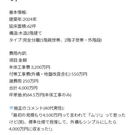
基本情報:
建築年:2024年
延床面積:62坪
構造:木造2階建て
タイプ:完全分離(1階親世帯、2階子世帯・外階段)
費用内訳:
項目 金額
本体工事費 3,200万円
付帯工事費(外構・地盤改良含む) 550万円
諸費用 250万円
合計 4,000万円
坪単価:約64.5万円(本体工事のみ)
施主のコメント(40代男性):
「最初の見積もり4,500万円って言われて『ムリ!』って思った
けど(笑)、標準仕様で我慢して、外構もシンプルにしたら
4,000万円に収まった!」