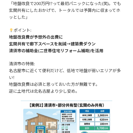
「地盤改良で200万円!?って最初パニックになった(笑)。でも
玄関共有にしたおかげで、トータルでは予算内に収まってホ
ッとした」
ポイント:
地盤改良費が予想外の出費に
玄関共有で廊下スペースを削減→建築費ダウン
清須市の補助金(二世帯住宅リフォーム補助)を活用
清須市の特徴:
名古屋市に近くて便利だけど、低地で地盤が弱いエリアが多
い!
地盤改良費は必須と思っておいた方が無難です。
逆に土地代は北名古屋より少し安め。