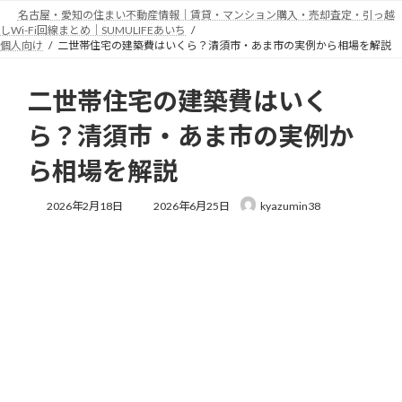
コ
ナ
名古屋・愛知の住まい不動産情報｜賃貸・マンション購入・売却査定・引っ越
ン
ビ
しWi-Fi回線まとめ｜SUMULIFEあいち
テ
ゲ
個人向け
二世帯住宅の建築費はいくら？清須市・あま市の実例から相場を解説
ン
ー
ツ
シ
二世帯住宅の建築費はいく
へ
ョ
ス
ン
ら？清須市・あま市の実例か
キ
に
ッ
移
ら相場を解説
プ
動
最
2026年2月18日
2026年6月25日
kyazumin38
終
更
新
日
時
: