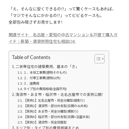
「え、そんなに安くできるの!?」って驚くケースもあれば、
「マジでそんなにかかるの!?」ってビビるケースも。
全部包み隠さずお見せします!
関連サイト 名古屋・愛知の中古マンション＆戸建て購入ガ
イド｜新築・賃貸併用住宅も相談OK
Table of Contents
二世帯住宅の建築費用、基本の「き」
１．本体工事費(建物そのもの)
２．付帯工事費(建物以外)
３．諸費用
タイプ別の費用相場(全国平均)
清須市・あま市・稲沢市・北名古屋市での実例公開!
【実例1】北名古屋市・完全分離型(縦割り)
【実例2】清須市・部分共有型(玄関のみ共有)
【実例3】あま市・完全分離型(横割り)
【実例4】稲沢市・部分共有型(玄関+浴室共有)
【実例5】清須市・完全同居型
エリア別・タイプ別の費用相場まとめ