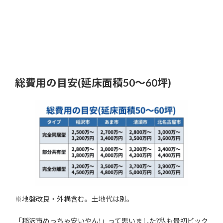
総費用の目安(延床面積50〜60坪)
※地盤改良・外構含む。土地代は別。
「稲沢市めっちゃ安いやん!」って思いました?私も最初ビック