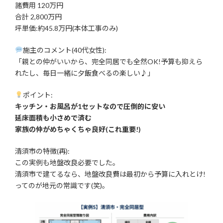
諸費用 120万円
合計 2,800万円
坪単価:約45.8万円(本体工事のみ)
施主のコメント(40代女性):
「親との仲がいいから、完全同居でも全然OK!予算も抑えら
れたし、毎日一緒に夕飯食べるの楽しい♪」
ポイント:
キッチン・お風呂が1セットなので圧倒的に安い
延床面積も小さめで済む
家族の仲がめちゃくちゃ良好(これ重要!)
清須市の特徴(再):
この実例も地盤改良必要でした。
清須市で建てるなら、地盤改良費は最初から予算に入れとけ!
ってのが地元の常識です(笑)。