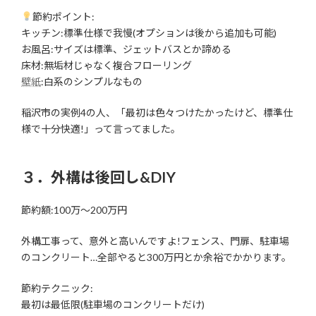
節約ポイント:
キッチン:標準仕様で我慢(オプションは後から追加も可能)
お風呂:サイズは標準、ジェットバスとか諦める
床材:無垢材じゃなく複合フローリング
壁紙
:白系のシンプルなもの
稲沢市の実例4の人、「最初は色々つけたかったけど、標準仕
様で十分快適!」って言ってました。
３．外構は後回し&DIY
節約額:100万〜200万円
外構工事って、意外と高いんですよ!フェンス、門扉、駐車場
のコンクリート…全部やると300万円とか余裕でかかります。
節約テクニック:
最初は最低限(駐車場のコンクリートだけ)