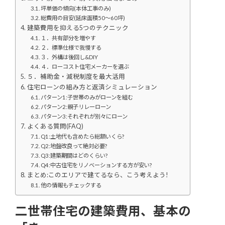
坪単価の傾向(本体工事のみ)
総費用の目安(延床面積50〜60坪)
建築費用を抑える5つのテクニック
１．共有部分を増やす
２．標準仕様で我慢する
３．外構は後回し&DIY
４．ローコスト住宅メーカーを選ぶ
５．補助金・減税制度を最大活用
住宅ローンの組み方と返済シミュレーション
パターン1:子世帯のみがローンを組む
パターン2:親子リレーローン
パターン3:それぞれが別々にローン
よくある質問(FAQ)
Q1:土地代も含めたら総額いくら?
Q2:地盤改良って絶対必要?
Q3:建築期間はどのくらい?
Q4:中古住宅をリノベーションする方が安い?
まとめ:このエリアで建てるなら、こう考えよう!
他の情報もチェックする
二世帯住宅の建築費用、基本の