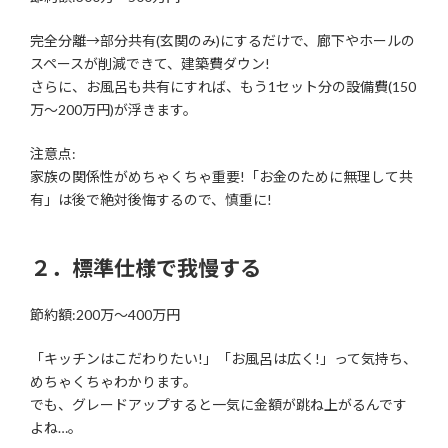
完全分離→部分共有(玄関のみ)にするだけで、廊下やホールの
スペースが削減できて、建築費ダウン!
さらに、お風呂も共有にすれば、もう1セット分の設備費(150
万〜200万円)が浮きます。
注意点:
家族の関係性がめちゃくちゃ重要!「お金のために無理して共
有」は後で絶対後悔するので、慎重に!
２．標準仕様で我慢する
節約額:200万〜400万円
「キッチンはこだわりたい!」「お風呂は広く!」って気持ち、
めちゃくちゃわかります。
でも、グレードアップすると一気に金額が跳ね上がるんです
よね…。