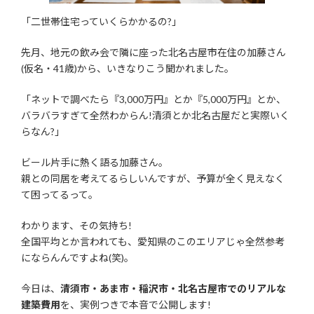
「二世帯住宅っていくらかかるの?」
先月、地元の飲み会で隣に座った北名古屋市在住の加藤さん
(仮名・41歳)から、いきなりこう聞かれました。
「ネットで調べたら『3,000万円』とか『5,000万円』とか、
バラバラすぎて全然わからん!清須とか北名古屋だと実際いく
らなん?」
ビール片手に熱く語る加藤さん。
親との同居を考えてるらしいんですが、予算が全く見えなく
て困ってるって。
わかります、その気持ち!
全国平均とか言われても、愛知県のこのエリアじゃ全然参考
にならんんですよね(笑)。
今日は、
清須市・あま市・稲沢市・北名古屋市でのリアルな
建築費用
を、実例つきで本音で公開します!