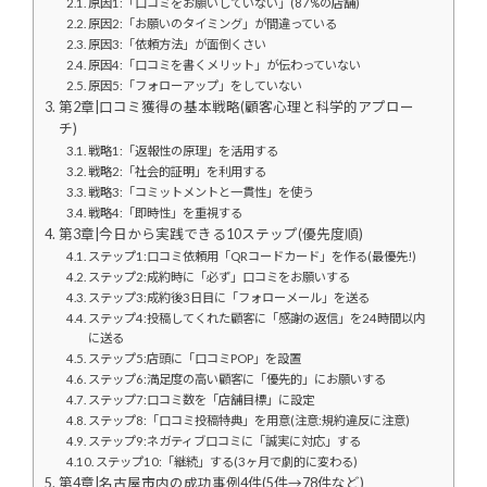
原因1:「口コミをお願いしていない」(87%の店舗)
原因2:「お願いのタイミング」が間違っている
原因3:「依頼方法」が面倒くさい
原因4:「口コミを書くメリット」が伝わっていない
原因5:「フォローアップ」をしていない
第2章|口コミ獲得の基本戦略(顧客心理と科学的アプロー
チ)
戦略1:「返報性の原理」を活用する
戦略2:「社会的証明」を利用する
戦略3:「コミットメントと一貫性」を使う
戦略4:「即時性」を重視する
第3章|今日から実践できる10ステップ(優先度順)
ステップ1:口コミ依頼用「QRコードカード」を作る(最優先!)
ステップ2:成約時に「必ず」口コミをお願いする
ステップ3:成約後3日目に「フォローメール」を送る
ステップ4:投稿してくれた顧客に「感謝の返信」を24時間以内
に送る
ステップ5:店頭に「口コミPOP」を設置
ステップ6:満足度の高い顧客に「優先的」にお願いする
ステップ7:口コミ数を「店舗目標」に設定
ステップ8:「口コミ投稿特典」を用意(注意:規約違反に注意)
ステップ9:ネガティブ口コミに「誠実に対応」する
ステップ10:「継続」する(3ヶ月で劇的に変わる)
第4章|名古屋市内の成功事例4件(5件→78件など)