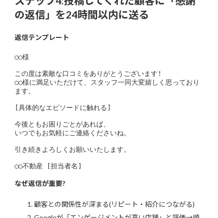
ステップ4:投稿してくれた顧客に「感謝
の返信」を24時間以内に送る
返信テンプレート
○○様

この度は素敵な口コミをありがとうございます!

○○様に満足いただけて、スタッフ一同大変嬉しく思っており
ます。

[具体的なエピソードに触れる]

今後ともお困りごとがあれば、

いつでもお気軽にご連絡くださいね。

引き続きよろしくお願いいたします。

○○不動産 [担当者名]
なぜ返信が重要?
顧客との関係性が深まる(リピート・紹介につながる)
Googleが「エンゲージメントが高い店舗」と評価→順