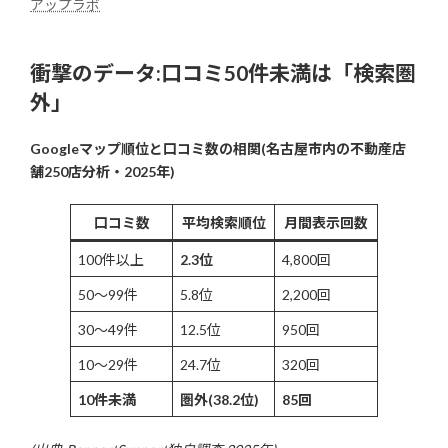
アップラボ
衝撃のデータ:口コミ50件未満は「検索圏
外」
Googleマップ順位と口コミ数の相関(名古屋市内の不動産店
舗250店分析・2025年)
口コミ数
平均検索順位
月間表示回数
100件以上
2.3位
4,800回
50〜99件
5.8位
2,200回
30〜49件
12.5位
950回
10〜29件
24.7位
320回
10件未満
圏外(38.2位)
85回