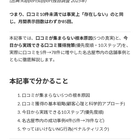
(出典:RapportSupport独自調査 2025年)
つまり、口コミ10件未満では事実上「存在しない」のと同
じ。月間表示回数はわずか85回。
本記事では、
口コミが集まらない根本原因
(5つの真実)と、
今
日から実践できる口コミ獲得施策
(優先度順・10ステップ)を、
実際に口コミを5件→78件に増やした名古屋市内の店舗事例と
ともに徹底解説します。
本記事で分かること
口コミが集まらない5つの根本原因
口コミ獲得の基本戦略(顧客心理と科学的アプローチ)
今日から実践できる10ステップ(優先度順)
名古屋市内の成功事例4件(5件→78件など)
やってはいけないNG行為(ペナルティリスク)