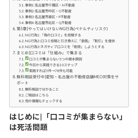
事例1:名古屋市千種区・N不動産
事例2:名古屋市中区・O不動産
事例3:名古屋市東区・P不動産
事例4:名古屋市北区・Q不動産
第5章|やってはいけないNG行為(ペナルティリスク)
NG行為1:「偽の口コミ」を投稿する
NG行為2:口コミ投稿と引き換えに「金銭」「割引」を提供
NG行為3:ネガティブ口コミを「削除」しようとする
まとめ|口コミは「仕組み」で集まる
口コミが集まらない5つの根本原因
今日から実践できる10ステップ
実践すれば5件→78件も可能
無料相談受付中|愛知・名古屋の不動産店舗MEO対策をサ
ポート
無料相談で分かること
ご相談はこちら
他の情報もチェックする
はじめに|「口コミが集まらない」
は死活問題