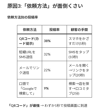
原因3:「依頼方法」が面倒くさい
依頼方法別の投稿率
依頼方法
投稿率
顧客の手間
QRコード(カ
スマホをかざ
38%
ード提示)
すだけ(5秒)
短縮URLを
SMSをタップ
32%
SMS送信
(10秒)
メールを開く
メールでリン
22%
→リンクをタ
ク送信
ップ(20秒)
口頭で
検索→店を探
9%
「Googleで
す→口コミタ
検索して」
ブ(2分)
「QRコード」が最強
→ わずか5秒で投稿画面に到達