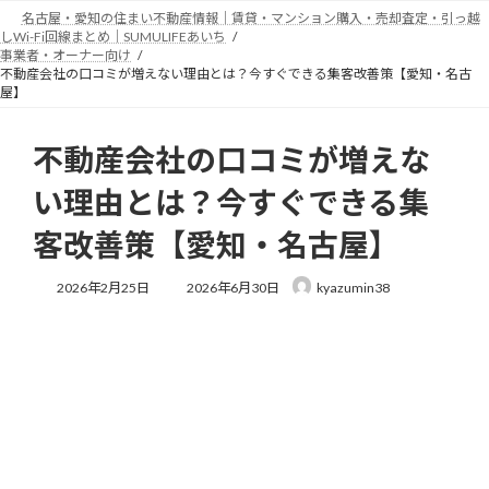
コ
ナ
名古屋・愛知の住まい不動産情報｜賃貸・マンション購入・売却査定・引っ越
ン
ビ
しWi-Fi回線まとめ｜SUMULIFEあいち
テ
ゲ
事業者・オーナー向け
不動産会社の口コミが増えない理由とは？今すぐできる集客改善策【愛知・名古
ン
ー
屋】
ツ
シ
へ
ョ
ス
ン
不動産会社の口コミが増えな
キ
に
ッ
移
い理由とは？今すぐできる集
プ
動
客改善策【愛知・名古屋】
最
2026年2月25日
2026年6月30日
kyazumin38
終
更
新
日
時
: