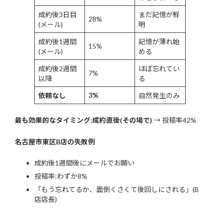
成約後3日目
まだ記憶が鮮
28%
(メール)
明
成約後1週間
記憶が薄れ始
15%
(メール)
める
成約後2週間
ほぼ忘れてい
7%
以降
る
3%
依頼なし
自然発生のみ
最も効果的なタイミング:成約直後(その場で)
→ 投稿率42%
名古屋市東区B店の失敗例
成約後1週間後にメールでお願い
投稿率:わずか8%
「もう忘れてるか、面倒くさくて後回しにされる」(B
店店長)