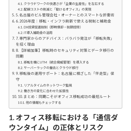
クラウドワークの快適さが「企業の生産性」を左右する
配線コストの削減と「動けるオフィス」の実現
5. 名古屋のビル管理会社・オーナーとのスマートな折衝術
6. 2026年度：移転・インフラ刷新で使える税制と補助金
DX投資促進税制（即時償却・税額控除）
IT導入補助金の活用
7. 専門家からのアドバイス：バラバラ発注が「移転失敗」
を招く理由
8. 【詳細加筆】移転時のセキュリティ対策とデータ移行の
同期
移転を機にUTM（統合脅威管理）を導入する
サーバーラックの撤去とクラウド移行
9. 移転後の運用サポート：名古屋に根ざした「伴走型」保
守
リアルタイムのネットワーク監視
働き方の変化に合わせた拡張性
10. まとめ：同期こそがオフィス移転成功の最短ルート
他の情報もチェックする
1. オフィス移転における「通信ダ
ウンタイム」の正体とリスク