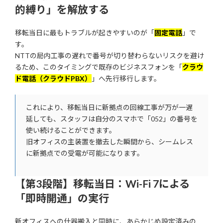
的縛り」を解放する
移転当日に最もトラブルが起きやすいのが「
固定電話
」で
す。
NTTの局内工事の遅れで番号が切り替わらないリスクを避け
るため、このタイミングで既存のビジネスフォンを「
クラウ
ド電話（クラウドPBX）
」へ先行移行します。
これにより、移転当日に新拠点の回線工事が万が一遅
延しても、スタッフは自分のスマホで「052」の番号を
使い続けることができます。
旧オフィスの主装置を撤去した瞬間から、シームレス
に新拠点での受電が可能になります。
【第3段階】移転当日：Wi-Fi 7による
「即時開通」の実行
新オフィスへの什器搬入と同時に、あらかじめ設定済みの