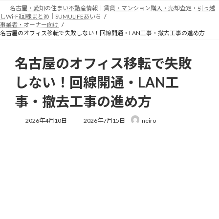
コ
ナ
名古屋・愛知の住まい不動産情報｜賃貸・マンション購入・売却査定・引っ越
ン
ビ
しWi-Fi回線まとめ｜SUMULIFEあいち
テ
ゲ
事業者・オーナー向け
名古屋のオフィス移転で失敗しない！回線開通・LAN工事・撤去工事の進め方
ン
ー
ツ
シ
へ
ョ
名古屋のオフィス移転で失敗
ス
ン
キ
に
しない！回線開通・LAN工
ッ
移
プ
動
事・撤去工事の進め方
最
2026年4月10日
2026年7月15日
neiro
終
更
新
日
時
: