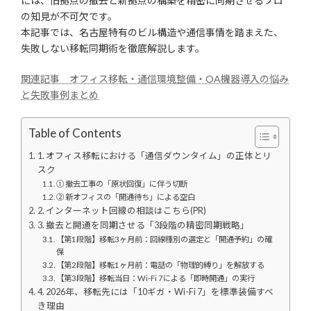
には、旧拠点の撤去と新拠点の構築を精密に同期させるプロ
の知見が不可欠です。
本記事では、名古屋特有のビル構造や通信事情を踏まえた、
失敗しない移転同期術を徹底解説します。
関連記事 オフィス移転・通信環境整備・OA機器導入の悩み
と失敗事例まとめ
Table of Contents
1. オフィス移転における「通信ダウンタイム」の正体とリ
スク
① 撤去工事の「原状回復」に伴う切断
② 新オフィスの「開通待ち」による空白
2. インターネット回線の相談はこちら(PR)
3. 撤去と開通を同期させる「3段階の精密同期戦略」
【第1段階】移転3ヶ月前：回線種別の選定と「開通予約」の確
保
【第2段階】移転1ヶ月前：電話の「物理的縛り」を解放する
【第3段階】移転当日：Wi-Fi 7による「即時開通」の実行
4. 2026年、移転先には「10ギガ・Wi-Fi 7」を標準装備すべ
き理由