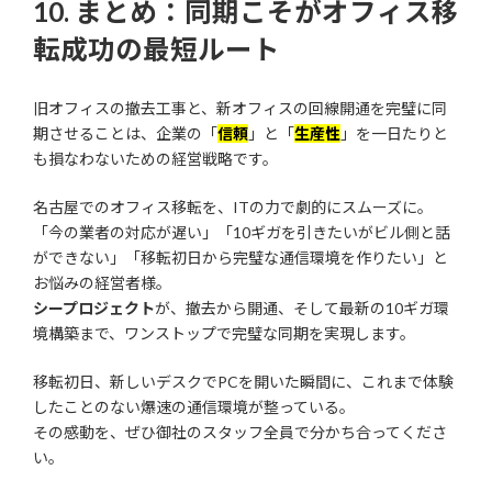
10. まとめ：同期こそがオフィス移
転成功の最短ルート
旧オフィスの撤去工事と、新オフィスの回線開通を完璧に同
期させることは、企業の「
信頼
」と「
生産性
」を一日たりと
も損なわないための経営戦略です。
名古屋でのオフィス移転を、ITの力で劇的にスムーズに。
「今の業者の対応が遅い」「10ギガを引きたいがビル側と話
ができない」「移転初日から完璧な通信環境を作りたい」と
お悩みの経営者様。
シープロジェクト
が、撤去から開通、そして最新の10ギガ環
境構築まで、ワンストップで完璧な同期を実現します。
移転初日、新しいデスクでPCを開いた瞬間に、これまで体験
したことのない爆速の通信環境が整っている。
その感動を、ぜひ御社のスタッフ全員で分かち合ってくださ
い。