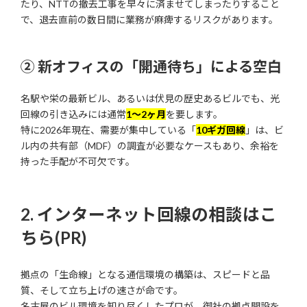
たり、NTTの撤去工事を早々に済ませてしまったりすること
で、退去直前の数日間に業務が麻痺するリスクがあります。
② 新オフィスの「開通待ち」による空白
名駅や栄の最新ビル、あるいは伏見の歴史あるビルでも、光
回線の引き込みには通常
1〜2ヶ月
を要します。
特に2026年現在、需要が集中している「
10ギガ回線
」は、ビ
ル内の共有部（MDF）の調査が必要なケースもあり、余裕を
持った手配が不可欠です。
2. インターネット回線の相談はこ
ちら(PR)
拠点の「生命線」となる通信環境の構築は、スピードと品
質、そして立ち上げの速さが命です。
名古屋のビル環境を知り尽くしたプロが、御社の拠点開設を