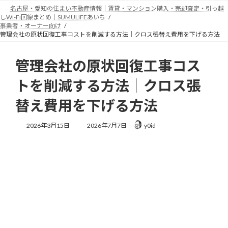
コ
ナ
名古屋・愛知の住まい不動産情報｜賃貸・マンション購入・売却査定・引っ越
ン
ビ
しWi-Fi回線まとめ｜SUMULIFEあいち
テ
ゲ
事業者・オーナー向け
管理会社の原状回復工事コストを削減する方法｜クロス張替え費用を下げる方法
ン
ー
ツ
シ
へ
ョ
管理会社の原状回復工事コス
ス
ン
キ
に
トを削減する方法｜クロス張
ッ
移
プ
動
替え費用を下げる方法
最
2026年3月15日
2026年7月7日
y0id
終
更
新
日
時
: