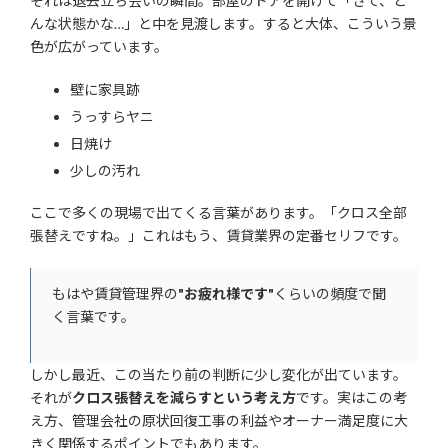
それは退去立ち会いの瞬間。部屋のドアを開けて「さて、ど
んな状態かな…」と中を見渡します。すると大体、こういう景
色が広がっています。
壁に家具跡
うっすらヤニ
日焼け
少しの汚れ
ここで多くの現場で出てくる言葉があります。「クロス全部
張替えですね。」これはもう、賃貸業界の定番セリフです。
もはや賃貸管理界の
"お疲れ様です"
くらいの頻度で聞
く言葉です。
しかし最近、この当たり前の判断に少し変化が出ています。
それが
クロス張替えを減らすという考え方
です。実はこの考
え方、管理会社の原状回復工事の利益やオーナー満足度に大
きく関係するポイントでもあります。