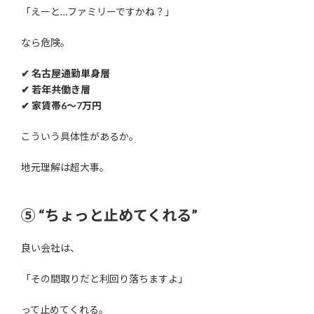
「えーと…ファミリーですかね？」
なら危険。
✔ 名古屋通勤単身層
✔ 若年共働き層
✔ 家賃帯6〜7万円
こういう具体性があるか。
地元理解は超大事。
⑤ “ちょっと止めてくれる”
良い会社は、
「その間取りだと利回り落ちますよ」
って止めてくれる。