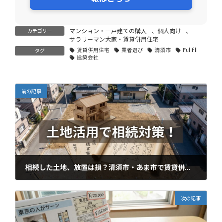
マンション・一戸建ての購入
、
個人向け
、
カテゴリー
サラリーマン大家・賃貸併用住宅
賃貸併用住宅
業者選び
清須市
Fullfill
タグ
建築会社
前の記事
相続した土地、放置は損？清須市・あま市で賃貸併用住宅という選択肢
2026年2月16日
次の記事