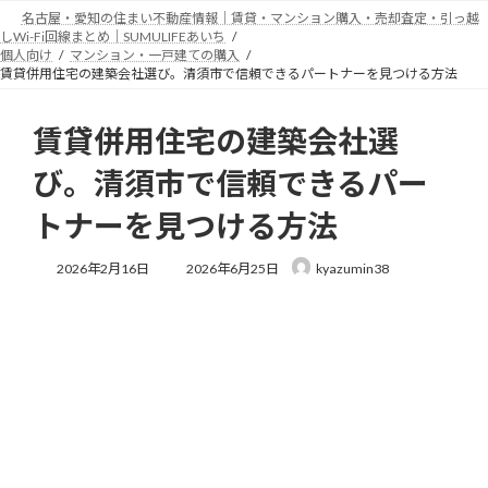
コ
ナ
名古屋・愛知の住まい不動産情報｜賃貸・マンション購入・売却査定・引っ越
ン
ビ
しWi-Fi回線まとめ｜SUMULIFEあいち
テ
ゲ
個人向け
マンション・一戸建ての購入
賃貸併用住宅の建築会社選び。清須市で信頼できるパートナーを見つける方法
ン
ー
ツ
シ
へ
ョ
賃貸併用住宅の建築会社選
ス
ン
キ
に
び。清須市で信頼できるパー
ッ
移
プ
動
トナーを見つける方法
最
2026年2月16日
2026年6月25日
kyazumin38
終
更
新
日
時
: