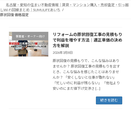
コ
ナ
名古屋・愛知の住まい不動産情報｜賃貸・マンション購入・売却査定・引っ越
ン
ビ
しWi-Fi回線まとめ｜SUMULIFEあいち
テ
ゲ
原状回復 価格設定
ン
ー
ツ
シ
へ
ョ
リフォームの原状回復工事の見積もり
事業者・オーナー向け
ス
ン
で利益を増やす方法｜適正単価の決め
キ
に
方を解説
ッ
移
2026年3月8日
プ
動
原状回復の見積もりで、こんな悩みはあり
ませんか？ 原状回復工事の見積もりを出す
とき、こんな悩みを感じたことはありませ
んか？ 「安くしないと仕事が取れない」
「忙しいのに利益が残らない」 「他社より
安いのにまだ値下げ交渉さ […]
続きを読む