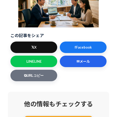
この記事をシェア
𝕏
f
X
Facebook
LINE
✉
LINE
メール
⧉
URLコピー
他の情報もチェックする