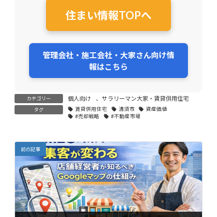
住まい情報TOPへ
管理会社・施工会社・大家さん向け情
報はこちら
個人向け
、
サラリーマン大家・賃貸併用住宅
カテゴリー
賃貸併用住宅
清須市
資産価値
タグ
#売却戦略
#不動産市場
前の記事