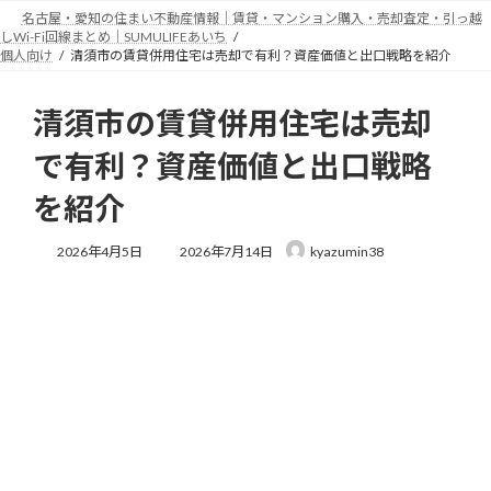
コ
ナ
名古屋・愛知の住まい不動産情報｜賃貸・マンション購入・売却査定・引っ越
ン
ビ
しWi-Fi回線まとめ｜SUMULIFEあいち
テ
ゲ
個人向け
清須市の賃貸併用住宅は売却で有利？資産価値と出口戦略を紹介
ン
ー
ツ
シ
清須市の賃貸併用住宅は売却
へ
ョ
ス
ン
で有利？資産価値と出口戦略
キ
に
ッ
移
を紹介
プ
動
最
2026年4月5日
2026年7月14日
kyazumin38
終
更
新
日
時
: