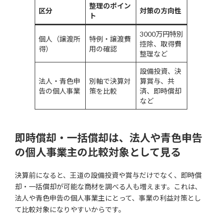
整理のポイン
区分
対策の方向性
ト
3000万円特別
個人（譲渡所
特例・譲渡費
控除、取得費
得）
用の確認
整理など
設備投資、決
法人・青色申
別軸で決算対
算賞与、共
告の個人事業
策を比較
済、即時償却
など
即時償却・一括償却は、法人や青色申告
の個人事業主の比較対象として見る
決算前になると、王道の設備投資や賞与だけでなく、即時償
却・一括償却が可能な商材を調べる人も増えます。これは、
法人や青色申告の個人事業主にとって、事業の利益対策とし
て比較対象になりやすいからです。