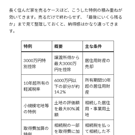
長く住んだ家を売るケースほど、こうした特例の積み重ねが
効いてきます。売るだけで終わらせず、「最後にいくら残る
か」まで見て整理しておくと、納得感はかなり違ってきま
す。
特例
概要
主な条件
譲渡所得から
3000万円特
居住用財産の
最大3000万
別控除
売却
円を控除
所有期間10年
6000万円以
10年超所有の
超の居住用財
下の部分が約
軽減税率
14.2%
産
土地の評価額
相続した居住
小規模宅地等
を最大80%減
用・事業用土
の特例
額
地
相続税の一部
相続税を払っ
取得費加算の
を取得費に加
て相続した不
特例