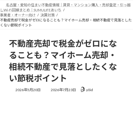
コ
ナ
名古屋・愛知の住まい不動産情報｜賃貸・マンション購入・売却査定・引っ越
ン
ビ
しWi-Fi回線まとめ｜SUMULIFEあいち
テ
ゲ
事業者・オーナー向け
決算対策
不動産売却で税金がゼロになることも？マイホーム売却・相続不動産で見落とした
ン
ー
くない節税ポイント
ツ
シ
へ
ョ
ス
ン
不動産売却で税金がゼロにな
キ
に
ッ
移
ることも？マイホーム売却・
プ
動
相続不動産で見落としたくな
い節税ポイント
最
2026年5月20日
2026年7月23日
y0id
終
更
新
日
時
: