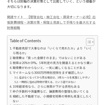
そちらは別軸の決算対策として比較していく、という順番が
大切になります。
関連サイト 【管理会社・施工会社・賃貸オーナー必見】出
張旅費規程・決算対策・税理士見直しで手残りを最大化する
財務戦略
Table of Contents
不動産売却で大事なのは「いくらで売れたか」より「いく
ら残るか」
取得費は「買った金額そのまま」ではないことがある
税率は20%か39%。5年判定の見方を間違えるとかなり痛い
取得費がわからないと、一気に厳しくなることがある
マイホームなら3000万円特別控除をまず確認したい
住まなくなってから売る場合は、3年ルールを見落としやすい
一時的に住めば特例が使える、という話ではない
10年超保有なら、さらに税率が下がる余地もある
仲介手数料や測量費など、譲渡費用の整理も効いてくる
相続した不動産では、小規模宅地等の特例も見落としたく
ない