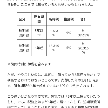
ら長期。ここまでは知っている人も多いかもしれません。
所有期
区分
所得税
住民税
合計
間
短期譲
5年以
30.63
約
9%
%
39.63%
渡所得
下
約
長期譲
15.315
5%
5年超
20.315
%
渡所得
%
※復興特別所得税を含みます
ただ、ややこしいのは、単純に「買ってから5年経ったか」で
判断するわけではないところです。売却した年の1月1日時点
で、所有期間が5年を超えているかどうかで判定されます。
この違いはかなり重要です。感覚では「5年以上持っていたつ
もり」でも、税務上はまだ5年超に届いておらず、短期譲渡所
得になってしまうことがあります。そうなると税率がほぼ倍